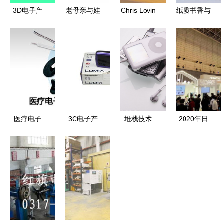
3D电子产
老母亲与娃
Chris Lovin
纸质书香与
品包装 创
的电子产
以热情驱动
数字光影
新、环保与
品“十年战
的电子产品
欧洲人为何
用户体验的
争” 这一条
设计之路
更钟情于阅
融合
核心经验，
读？
是制胜关键
医疗电子
3C电子产
堆栈技术
2020年日
EETV与
品库存大清
电子产品领
本千叶10月
《电子产品
理 抓住良
域的幕后推
电子展 探
世界》视角
机，尽享科
手
索消费电子
下的创新融
技盛宴
前沿，展望
合与未来展
未来科技生
望
活