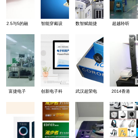
——怡觉设
产品都在这
衡
计
了
2.5与5的融
智能穿戴设
数智赋能捷
超越聆听
合 电子产
备的演进
报传 均胜
探索高端音
品在世界的
从「电子挂
电子荣登浙
响设备的电
演进与未来
件」到「身
江省首批先
子产品核心
体延伸」
进级智能工
厂名单，电
子产品线再
升级
富捷电子
创新电子科
武汉超荣电
2014香港
自主可控，
技与智能设
子·其他传
春季电子展
助力高端贴
备展望\n副
感器产品列
耳神音箱美
片电阻全国
标题 驱动
表 拓展电
图赏析，科
产化进程
未来的数字
子感知的边
技与音质的
伙伴\n企业/
界
完美碰撞