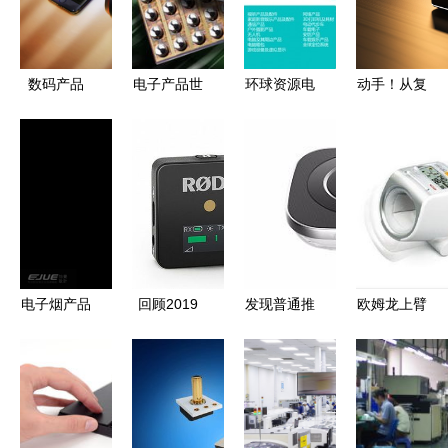
数码产品
电子产品世
环球资源电
动手！从复
界 技术演
子产品展即
古游戏机到
进与日常生
将启幕，新
智能盆栽，
活的融合
品纷呈引领
小型创意电
行业潮流
子产品带你
递归生活的
乐与美
电子烟产品
回顾2019
发现普通推
欧姆龙上臂
设计案例
年消费电子
荐 工业电
式血压计
让吸烟不再
新品 烧
子产品设计
HEM-1020
有害健康的
钱、养眼、
中的美学与
精准健康的
创新实践
暖心好用的
实用主义平
智能守护者