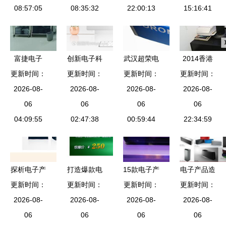
08:57:05
体延伸」
08:35:32
进级智能工
22:00:13
15:16:41
厂名单，电
子产品线再
升级
富捷电子
创新电子科
武汉超荣电
2014香港
自主可控，
更新时间：
技与智能设
更新时间：
更新时间：
子·其他传
春季电子展
更新时间：
助力高端贴
2026-08-
备展望\n副
2026-08-
感器产品列
2026-08-
耳神音箱美
2026-08-
片电阻全国
06
标题 驱动
06
表 拓展电
06
图赏析，科
06
产化进程
04:09:55
未来的数字
02:47:38
子感知的边
00:59:44
技与音质的
22:34:59
伙伴\n企业/
界
完美碰撞
团队名称 |
日期\n\n
探析电子产
打造爆款电
15款电子产
电子产品造
——
品包装的多
更新时间：
子产品的密
更新时间：
品带你回到
更新时间：
更新时间：
型设计 融
\n\n【第1
重价值与未
2026-08-
2026-08-
钥 免费
上世纪的时
2026-08-
合美学与功
2026-08-
页 产品背
来趋势
06
PSD促销模
06
代穿梭机
06
能的艺术
06
景与市场趋