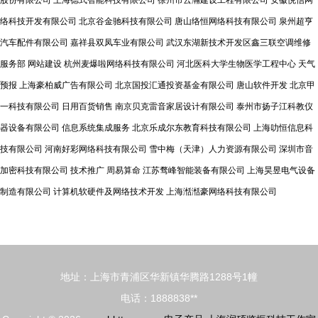
提速，AI融
股份有限公司
上海德式智能科技有限公司
徐州市云瀚建设工程有限公司
安徽悦信网
入终端\n -
络科技开发有限公司
北京谷金驰科技有限公司
唐山络恒网络科技有限公司
泉州超亨
终端融合趋
汽车配件有限公司
嘉祥县双凤车业有限公司
武汉东湖新技术开发区鑫三联空调维修
势（音频
服务部
网站建设
杭州麦爆啦网络科技有限公司
河北医科大学生物医学工程中心
天气
+娱乐
预报
上海豪柏威广告有限公司
北京国投汇通投资基金有限公司
唐山软件开发
北京甲
+SOHO)
一科技有限公司
日用百货销售
南京贝克雷音家居设计有限公司
泰州市扬子江科教仪
\n\n- 画面
器设备有限公司
信息系统集成服务
北京乐成尔东教育科技有限公司
上海叻恒信息科
元素一张传
技有限公司
河南好彩网络科技有限公司
雪中梅（天津）人力资源有限公司
深圳市音
感器地照片
加密科技有限公司
技术推广
周易算命
江苏骛峰智能装备有限公司
上海昊昱电气设备
隐喻“万物
制造有限公司
计算机软硬件及网络技术开发
上海湉湉豪网络科技有限公司
互联”\n配
文案 ”算法
再造世界，
地址：上海市青浦区华新镇华腾路1288号1幢
指尖改变地
球”\n 列年
电话：1888838**