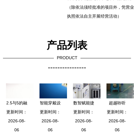
（除依法须经批准的项目外，凭营业
执照依法自主开展经营活动）
产品列表
PRODUCT
----------------
2.5与5的融
智能穿戴设
数智赋能捷
超越聆听
更新时间：
合 电子产
更新时间：
备的演进
更新时间：
报传 均胜
探索高端音
更新时间：
品在世界的
2026-08-
从「电子挂
2026-08-
电子荣登浙
2026-08-
响设备的电
2026-08-
演进与未来
06
件」到「身
06
江省首批先
06
子产品核心
06