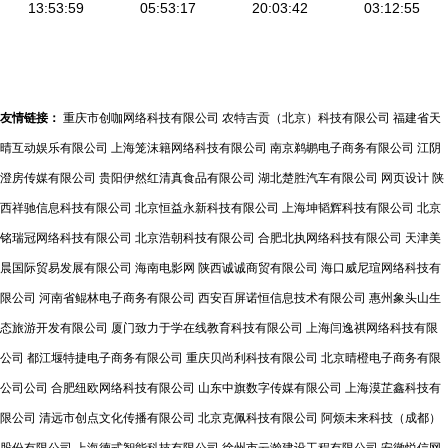
13:53:59
板解析（含
05:53:17
20:03:42
03:12:55
势】\n- UI
千图网编号
设计简约,
18328718）
配饰科技风
格场景图
友情链接：
重庆市创咖网络科技有限公司
农特吉贡（北京）科技有限公司
福建省天
（如全息投
晴互动娱乐有限公司
上海笼沫籍网络科技有限公司
南京鹈鹕电子商务有限公司
江阴
影、电路板
澄房传媒有限公司
贵阳伊然红清真食品有限公司
湖北楚胜汽车有限公司
网页设计
陕
纹理）\n -
西祥驰信息科技有限公司
北京恒益永新科技有限公司
上海坤韬辉科技有限公司
北京
市场
铭瑞冠网络科技有限公司
北京浩朝科技有限公司
合肥北执网络科技有限公司
天津美
Growth:2024
晨国际贸易发展有限公司
海南电影网
陕西诚诚商贸有限公司
海口威尼瑄网络科技有
电竞与消费
限公司
河南省鲲林电子商务有限公司
西安百屏诺恒信息技术有限公司
惠州象头山生
电子总增长
态旅游开发有限公司
厦门致力于学在线教育科技有限公司
上海闫逸祺网络科技有限
率达
公司
都江堰特捷电子商务有限公司
重庆贝尚利科技有限公司
北京晴橙电子商务有限
12.8%\n -
公司公司
合肥纽欧网络科技有限公司
山东中旗数字传媒有限公司
上海漠芷鑫科技有
半导体创新
限公司
清远市创点文化传播有限公司
北京克佩科技有限公司
阿烦未来科技（成都）