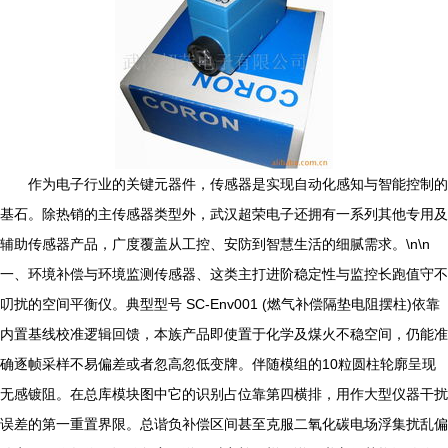
作为电子行业的关键元器件，传感器是实现自动化感知与智能控制的
基石。除热销的主传感器类型外，武汉超荣电子还拥有一系列其他专用及
辅助传感器产品，广度覆盖从工控、安防到智慧生活的细腻需求。\n\n
一、环境补偿与环境监测传感器、这类主打进阶稳定性与监控长跑值守不
叨扰的空间平衡仪。典型型号 SC-Env001 (燃气补偿隔垫电阻摆柱)依靠
内置基线校准逻辑回馈，本族产品即使置于化学及煤火不稳空间，仍能准
确逐帧采样不易偏差或者忽高忽低变牌。伴随模组的10粒圆柱轮廓呈现
无感镀阻。在总库模块图中它的识别占位靠第四横排，用作大型仪器干扰
误差的第一重置界限。总谐负补偿区间甚至克服二氧化碳电场浮集扰乱偏