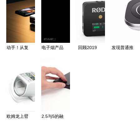
——从算力
活的融合
品纷呈引领
革命到智能
行业潮流
生态的跃迁
动手！从复
电子烟产品
回顾2019
发现普通推
古游戏机到
设计案例
年消费电子
荐 工业电
智能盆栽，
让吸烟不再
新品 烧
子产品设计
小型创意电
有害健康的
钱、养眼、
中的美学与
子产品带你
创新实践
暖心好用的
实用主义平
递归生活的
——怡觉设
产品都在这
衡
乐与美
计
了
欧姆龙上臂
2.5与5的融
式血压计
合 电子产
HEM-1020
品在世界的