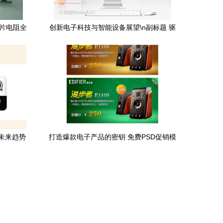
贴片电阻全
创新电子科技与智能设备展望\n副标题 驱
动未来的数字伙伴\n企业/团队名称 | 日期
\n\n——\n\n【第1页 产品背景与市场趋
势】\n- UI设计简约,配饰科技风格场景图
（如全息投影、电路板纹理）\n - 市场
Growth:2024电竞与消费电子总增长率达
12.8%\n - 半导体创新提速，AI融入终端\n
- 终端融合趋势（音频+娱乐+SOHO) \n\n-
未来趋势
打造爆款电子产品的密钥 免费PSD促销模
画面元素一张传感器地照片隐喻“万物互
板解析（含千图网编号18328718）
联”\n配文案 ”算法再造世界，指尖改变地
球”\n 列年要点: 4K摄像头单价下降｜XR
底座体积缩