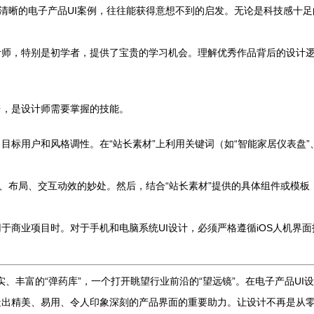
类清晰的电子产品UI案例，往往能获得意想不到的启发。无论是科技感十足
计师，特别是初学者，提供了宝贵的学习机会。理解优秀作品背后的设计
台，是设计师需要掌握的技能。
标用户和风格调性。在“站长素材”上利用关键词（如“智能家居仪表盘”、“
彩、布局、交互动效的妙处。然后，结合“站长素材”提供的具体组件或模
业项目时。对于手机和电脑系统UI设计，必须严格遵循iOS人机界面指南或M
坚实、丰富的“弹药库”，一个打开眺望行业前沿的“望远镜”。在电子产品U
造出精美、易用、令人印象深刻的产品界面的重要助力。让设计不再是从